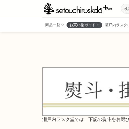
Skip
検
to
索
結
content
果:
商品一覧
お買い物ガイド
瀬戸内ラスク
瀬戸内ラスク堂では、下記の熨斗をお選