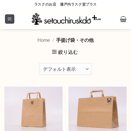
Skip
ラスクのお店 瀬戸内ラスク堂プラス
to
content
Home
/
手提げ袋・その他
絞り込む