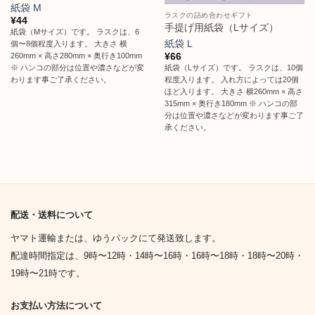
紙袋 M
ラスクの詰め合わせギフト
¥
44
手提げ用紙袋（Lサイズ）
紙袋（Mサイズ）です。 ラスクは、6
紙袋 L
個〜8個程度入ります。 大きさ 横
¥
66
260mm × 高さ280mm × 奥行き100mm
※ ハンコの部分は位置や濃さなどが変
紙袋（Lサイズ）です。 ラスクは、10個
わります事ご了承ください。
程度入ります。 入れ方によっては20個
ほど入ります。 大きさ 横260mm × 高さ
315mm × 奥行き180mm ※ ハンコの部
分は位置や濃さなどが変わります事ご了
承ください。
配送・送料について
ヤマト運輸または、ゆうパックにて発送致します。
配達時間指定は、9時〜12時・14時〜16時・16時〜18時・18時〜20時・
19時〜21時です。
お支払い方法について