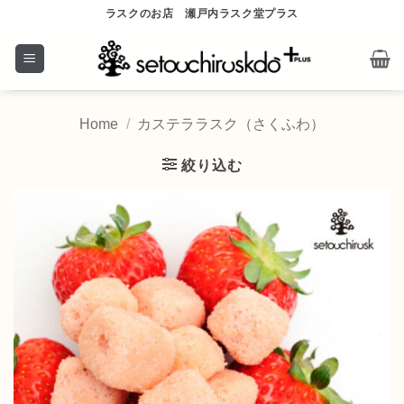
Skip
ラスクのお店 瀬戸内ラスク堂プラス
to
content
Home
/
カステララスク（さくふわ）
絞り込む