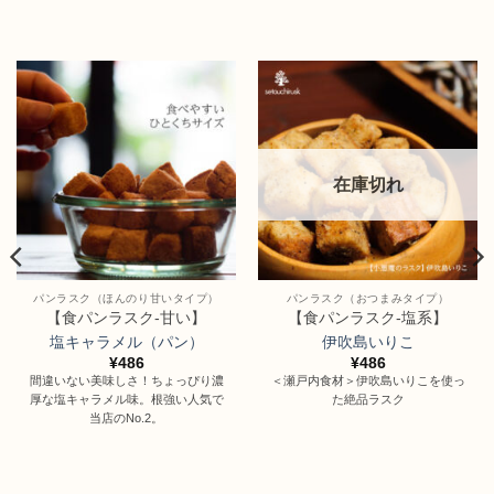
在庫切れ
パンラスク（ほんのり甘いタイプ）
パンラスク（おつまみタイプ）
【食パンラスク-甘い】
【食パンラスク-塩系】
塩キャラメル（パン）
伊吹島いりこ
¥
486
¥
486
間違いない美味しさ！ちょっぴり濃
＜瀬戸内食材＞伊吹島いりこを使っ
厚な塩キャラメル味。根強い人気で
た絶品ラスク
当店のNo.2。