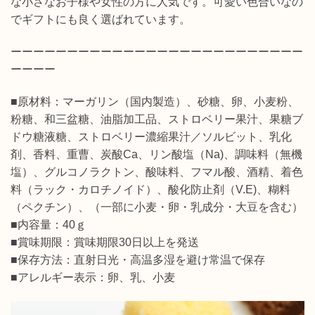
な小さなお子様や女性の方に人気です。可愛い色合いなの
でギフトにも良く選ばれています。
ーーーーーーーーーーーーーーーーーーーーーーーーーー
ーーーー
■原材料：マーガリン（国内製造）、砂糖、卵、小麦粉、
粉糖、和三盆糖、油脂加工品、ストロベリー果汁、果糖ブ
ドウ糖液糖、ストロベリー濃縮果汁／ソルビット、乳化
剤、香料、重曹、炭酸Ca、リン酸塩（Na)、調味料（無機
塩）、グルコノラクトン、酸味料、フマル酸、酒精、着色
料（ラック・カロチノイド）、酸化防止剤（V.E)、糊料
（ペクチン）、（一部に小麦・卵・乳成分・大豆を含む）
■内容量：40ｇ
■賞味期限：賞味期限30日以上を発送
■保存方法：直射日光・高温多湿を避け常温で保存
■アレルギー表示：卵、乳、小麦