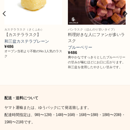
カステララスク（さくふわ）
パンラスク（ほんのり甘いタイプ）
【カステララスク】
料理好きな人にファンが多いラ
スク
和三盆カステラプレーン
¥
486
ブルーベリー
オープン当初より不動のNo.1人気のラス
¥
486
ク
爽やかなですっきりとしたブルーベリー
の甘みが噛むほどにお口に広がります。
和三盆を使用したやさしい甘みです。
配送・送料について
ヤマト運輸または、ゆうパックにて発送致します。
配達時間指定は、9時〜12時・14時〜16時・16時〜18時・18時〜20時・
19時〜21時です。