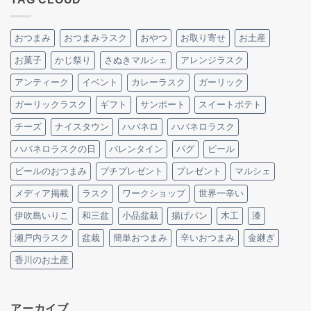
おつまみ
おつまみラスク
おやつ
お取り寄せ
お土産
お菓子
かじ祭り
さぬきマルシェ
アレンジラスク
アンティーク
イベント
カレーラスク
ガーリック
ガーリックラスク
ギフト
サンポート
スイートポテト
チーズ
ナイスタウン
ハバネロ
ハバネロラスク
ハバネロラスクの日
バレンタイン
パグ
ビール
ビールのおつまみ
プチプレゼント
プレゼント
マルシェ
メディア掲載
ラスク
ワークショップ
世界一辛い
伊吹島いりこ
和三盆
小品盆栽
揚げパン
木工
漆
瀬戸内ラスク
盆栽
簡単おつまみ
辛いおつまみ
金継ぎ
香川のお土産
アーカイブ