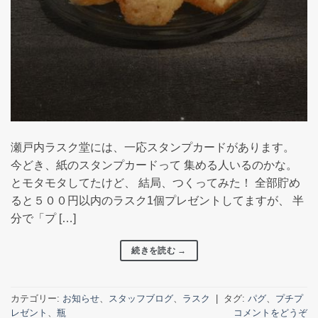
瀬戸内ラスク堂には、一応スタンプカードがあります。
今どき、紙のスタンプカードって 集める人いるのかな。
とモタモタしてたけど、 結局、つくってみた！ 全部貯め
ると５００円以内のラスク1個プレゼントしてますが、 半
分で「プ […]
続きを読む
→
カテゴリー:
お知らせ
、
スタッフブログ
、
ラスク
|
タグ:
パグ
、
プチプ
レゼント
、
瓶
コメントをどうぞ