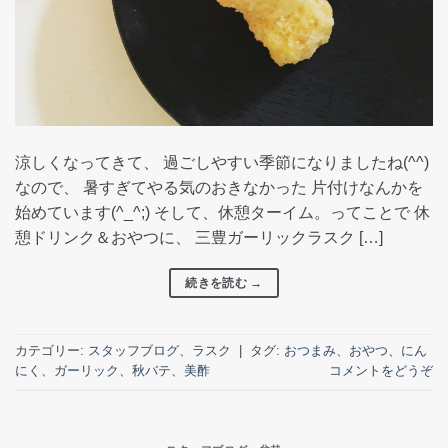
涼しくなってきて、 過ごしやすい季節になりましたね(^^)
なので、 暑すぎてやる気のおきなかった 片付けなんかを
始めています(^_^;) そして、休憩ターイム。ってことで 休
憩ドリンク＆おやつに、 三豊ガーリックラスク […]
続きを読む
→
カテゴリー:
スタッフブログ
、
ラスク
|
タグ:
おつまみ
、
おやつ
、
にん
にく
、
ガーリック
、
秋バテ
、
美酢
コメントをどうぞ