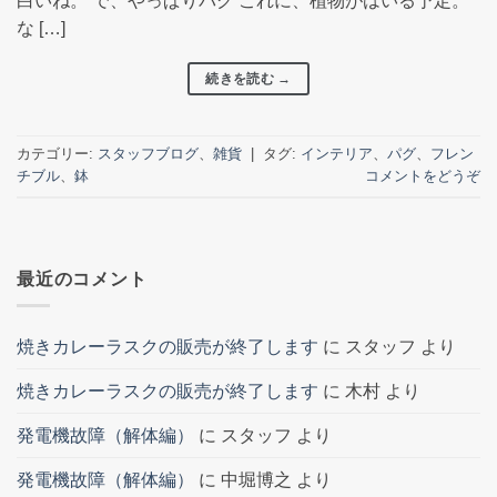
白いね。 で、やっぱりパグ これに、植物がはいる予定。
な […]
続きを読む
→
カテゴリー:
スタッフブログ
、
雑貨
|
タグ:
インテリア
、
パグ
、
フレン
チブル
、
鉢
コメントをどうぞ
最近のコメント
焼きカレーラスクの販売が終了します
に
スタッフ
より
焼きカレーラスクの販売が終了します
に
木村
より
発電機故障（解体編）
に
スタッフ
より
発電機故障（解体編）
に
中堀博之
より