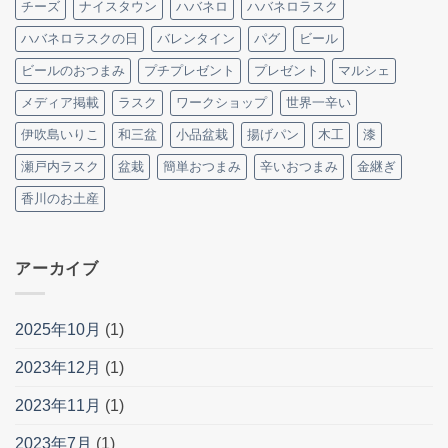
チーズ
ナイスタウン
ハバネロ
ハバネロラスク
ハバネロラスクの日
バレンタイン
パグ
ビール
ビールのおつまみ
プチプレゼント
プレゼント
マルシェ
メディア掲載
ラスク
ワークショップ
世界一辛い
伊吹島いりこ
和三盆
小品盆栽
揚げパン
木工
漆
瀬戸内ラスク
盆栽
簡単おつまみ
辛いおつまみ
金継ぎ
香川のお土産
アーカイブ
2025年10月
(1)
2023年12月
(1)
2023年11月
(1)
2023年7月
(1)