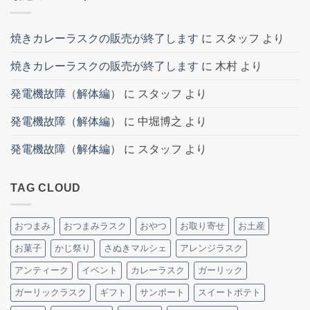
焼きカレーラスクの販売が終了します
に
スタッフ
より
焼きカレーラスクの販売が終了します
に
木村
より
発電機故障（解体編）
に
スタッフ
より
発電機故障（解体編）
に
中堀博之
より
発電機故障（解体編）
に
スタッフ
より
TAG CLOUD
おつまみ
おつまみラスク
おやつ
お取り寄せ
お土産
お菓子
かじ祭り
さぬきマルシェ
アレンジラスク
アンティーク
イベント
カレーラスク
ガーリック
ガーリックラスク
ギフト
サンポート
スイートポテト