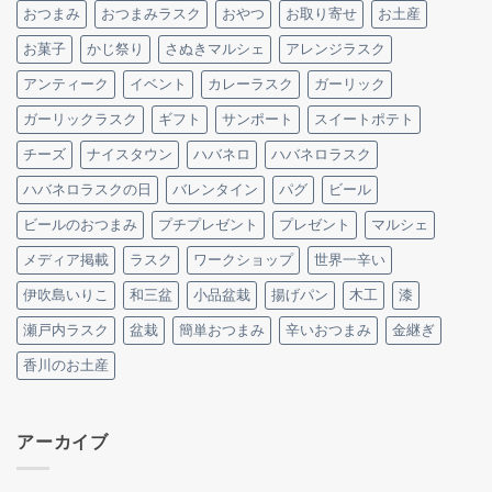
おつまみ
おつまみラスク
おやつ
お取り寄せ
お土産
お菓子
かじ祭り
さぬきマルシェ
アレンジラスク
アンティーク
イベント
カレーラスク
ガーリック
ガーリックラスク
ギフト
サンポート
スイートポテト
チーズ
ナイスタウン
ハバネロ
ハバネロラスク
ハバネロラスクの日
バレンタイン
パグ
ビール
ビールのおつまみ
プチプレゼント
プレゼント
マルシェ
メディア掲載
ラスク
ワークショップ
世界一辛い
伊吹島いりこ
和三盆
小品盆栽
揚げパン
木工
漆
瀬戸内ラスク
盆栽
簡単おつまみ
辛いおつまみ
金継ぎ
香川のお土産
アーカイブ