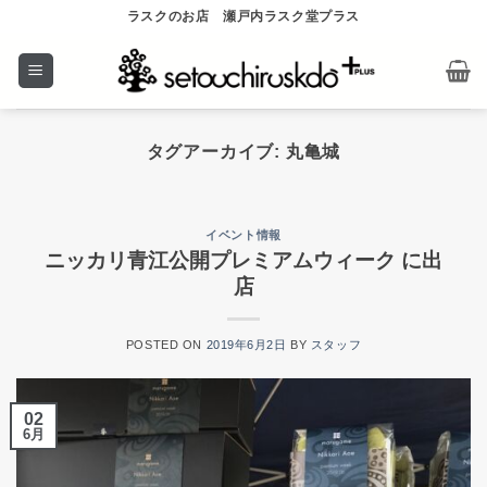
Skip
ラスクのお店 瀬戸内ラスク堂プラス
to
content
タグアーカイブ:
丸亀城
イベント情報
ニッカリ青江公開プレミアムウィーク に出
店
POSTED ON
2019年6月2日
BY
スタッフ
02
6月