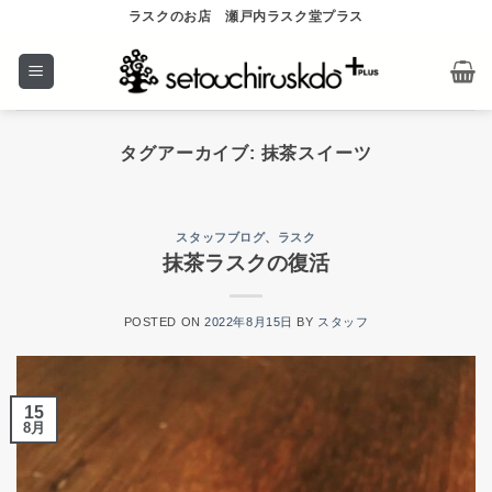
Skip
ラスクのお店 瀬戸内ラスク堂プラス
to
content
タグアーカイブ:
抹茶スイーツ
スタッフブログ
、
ラスク
抹茶ラスクの復活
POSTED ON
2022年8月15日
BY
スタッフ
15
8月