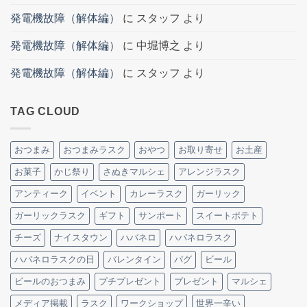
発電機故障（解体編）
に
スタッフ
より
発電機故障（解体編）
に
中堀博之
より
発電機故障（解体編）
に
スタッフ
より
TAG CLOUD
おつまみ
おつまみラスク
おやつ
お取り寄せ
お土産
お菓子
かじ祭り
さぬきマルシェ
アレンジラスク
アンティーク
イベント
カレーラスク
ガーリック
ガーリックラスク
ギフト
サンポート
スイートポテト
チーズ
ナイスタウン
ハバネロ
ハバネロラスク
ハバネロラスクの日
バレンタイン
パグ
ビール
ビールのおつまみ
プチプレゼント
プレゼント
マルシェ
メディア掲載
ラスク
ワークショップ
世界一辛い