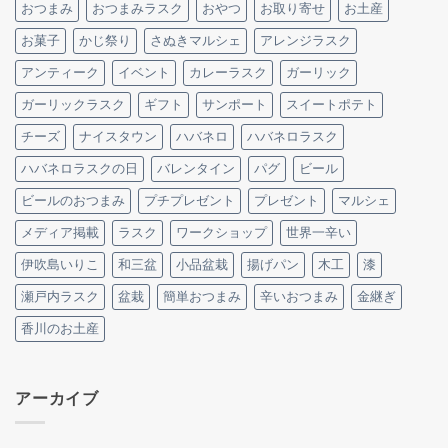
おつまみ
おつまみラスク
おやつ
お取り寄せ
お土産
お菓子
かじ祭り
さぬきマルシェ
アレンジラスク
アンティーク
イベント
カレーラスク
ガーリック
ガーリックラスク
ギフト
サンポート
スイートポテト
チーズ
ナイスタウン
ハバネロ
ハバネロラスク
ハバネロラスクの日
バレンタイン
パグ
ビール
ビールのおつまみ
プチプレゼント
プレゼント
マルシェ
メディア掲載
ラスク
ワークショップ
世界一辛い
伊吹島いりこ
和三盆
小品盆栽
揚げパン
木工
漆
瀬戸内ラスク
盆栽
簡単おつまみ
辛いおつまみ
金継ぎ
香川のお土産
アーカイブ