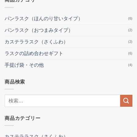
パンラスク（ほんのり甘いタイプ）
(6)
パンラスク（おつまみタイプ）
(2)
カステララスク（さくふわ）
(2)
ラスクの詰め合わせギフト
(6)
手提げ袋・その他
(4)
商品検索
検
索
結
商品カテゴリー
果:
カステララスク（さくふわ）