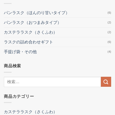
パンラスク（ほんのり甘いタイプ）
(6)
パンラスク（おつまみタイプ）
(2)
カステララスク（さくふわ）
(2)
ラスクの詰め合わせギフト
(6)
手提げ袋・その他
(4)
商品検索
検
索
結
商品カテゴリー
果:
カステララスク（さくふわ）