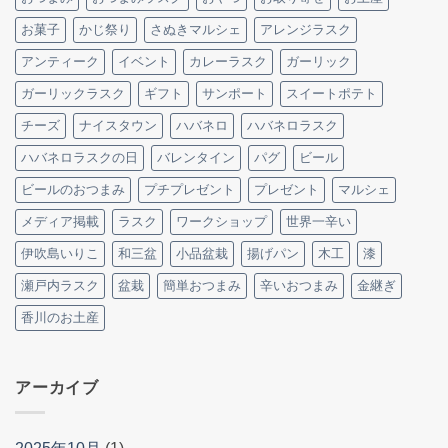
お菓子
かじ祭り
さぬきマルシェ
アレンジラスク
アンティーク
イベント
カレーラスク
ガーリック
ガーリックラスク
ギフト
サンポート
スイートポテト
チーズ
ナイスタウン
ハバネロ
ハバネロラスク
ハバネロラスクの日
バレンタイン
パグ
ビール
ビールのおつまみ
プチプレゼント
プレゼント
マルシェ
メディア掲載
ラスク
ワークショップ
世界一辛い
伊吹島いりこ
和三盆
小品盆栽
揚げパン
木工
漆
瀬戸内ラスク
盆栽
簡単おつまみ
辛いおつまみ
金継ぎ
香川のお土産
アーカイブ