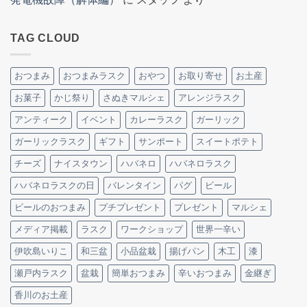
TAG CLOUD
おつまみ
おつまみラスク
おやつ
お取り寄せ
お土産
お菓子
かじ祭り
さぬきマルシェ
アレンジラスク
アンティーク
イベント
カレーラスク
ガーリック
ガーリックラスク
ギフト
サンポート
スイートポテト
チーズ
ナイスタウン
ハバネロ
ハバネロラスク
ハバネロラスクの日
バレンタイン
パグ
ビール
ビールのおつまみ
プチプレゼント
プレゼント
マルシェ
メディア掲載
ラスク
ワークショップ
世界一辛い
伊吹島いりこ
和三盆
小品盆栽
揚げパン
木工
漆
瀬戸内ラスク
盆栽
簡単おつまみ
辛いおつまみ
金継ぎ
香川のお土産