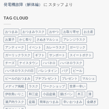
発電機故障（解体編）
に
スタッフ
より
TAG CLOUD
おつまみ
おつまみラスク
おやつ
お取り寄せ
お土産
お菓子
かじ祭り
さぬきマルシェ
アレンジラスク
アンティーク
イベント
カレーラスク
ガーリック
ガーリックラスク
ギフト
サンポート
スイートポテト
チーズ
ナイスタウン
ハバネロ
ハバネロラスク
ハバネロラスクの日
バレンタイン
パグ
ビール
ビールのおつまみ
プチプレゼント
プレゼント
マルシェ
メディア掲載
ラスク
ワークショップ
世界一辛い
伊吹島いりこ
和三盆
小品盆栽
揚げパン
木工
漆
瀬戸内ラスク
盆栽
簡単おつまみ
辛いおつまみ
金継ぎ