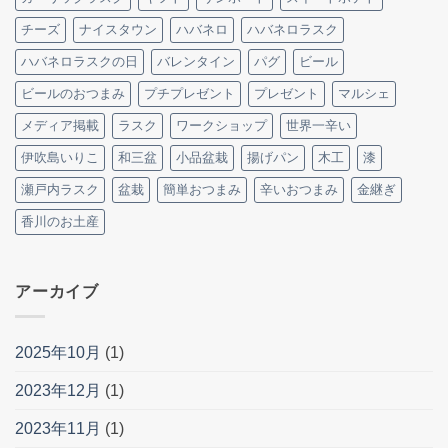
チーズ
ナイスタウン
ハバネロ
ハバネロラスク
ハバネロラスクの日
バレンタイン
パグ
ビール
ビールのおつまみ
プチプレゼント
プレゼント
マルシェ
メディア掲載
ラスク
ワークショップ
世界一辛い
伊吹島いりこ
和三盆
小品盆栽
揚げパン
木工
漆
瀬戸内ラスク
盆栽
簡単おつまみ
辛いおつまみ
金継ぎ
香川のお土産
アーカイブ
2025年10月
(1)
2023年12月
(1)
2023年11月
(1)