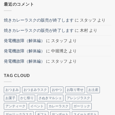
最近のコメント
焼きカレーラスクの販売が終了します
に
スタッフ
より
焼きカレーラスクの販売が終了します
に
木村
より
発電機故障（解体編）
に
スタッフ
より
発電機故障（解体編）
に
中堀博之
より
発電機故障（解体編）
に
スタッフ
より
TAG CLOUD
おつまみ
おつまみラスク
おやつ
お取り寄せ
お土産
お菓子
かじ祭り
さぬきマルシェ
アレンジラスク
アンティーク
イベント
カレーラスク
ガーリック
ガーリックラスク
ギフト
サンポート
スイートポテト