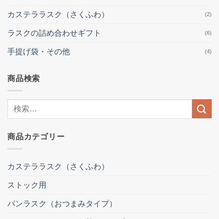
カステララスク（さくふわ）
(2)
ラスクの詰め合わせギフト
(6)
手提げ袋・その他
(4)
商品検索
検
索
結
商品カテゴリー
果:
カステララスク（さくふわ）
ストック用
パンラスク（おつまみタイプ）