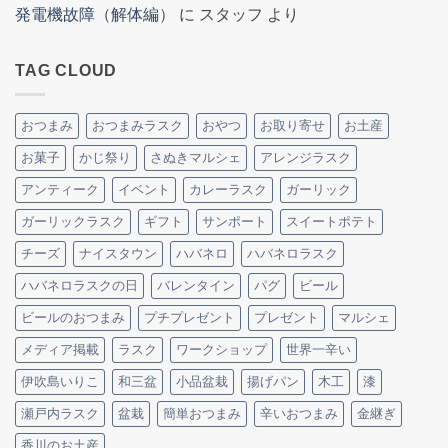
発電機故障（解体編）
に
スタッフ
より
TAG CLOUD
おつまみ
おつまみラスク
おやつ
お取り寄せ
お土産
お菓子
かじ祭り
さぬきマルシェ
アレンジラスク
アンティーク
イベント
カレーラスク
ガーリック
ガーリックラスク
ギフト
サンポート
スイートポテト
チーズ
ナイスタウン
ハバネロ
ハバネロラスク
ハバネロラスクの日
バレンタイン
パグ
ビール
ビールのおつまみ
プチプレゼント
プレゼント
マルシェ
メディア掲載
ラスク
ワークショップ
世界一辛い
伊吹島いりこ
和三盆
小品盆栽
揚げパン
木工
漆
瀬戸内ラスク
盆栽
簡単おつまみ
辛いおつまみ
金継ぎ
香川のお土産