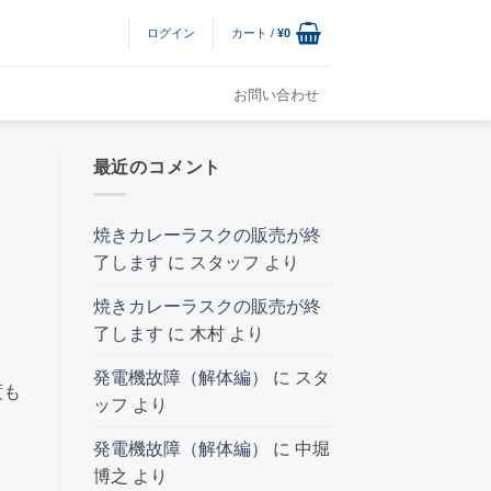
ログイン
カート /
¥
0
お問い合わせ
最近のコメント
焼きカレーラスクの販売が終
了します
に
スタッフ
より
焼きカレーラスクの販売が終
了します
に
木村
より
発電機故障（解体編）
に
スタ
度も
ッフ
より
発電機故障（解体編）
に
中堀
博之
より