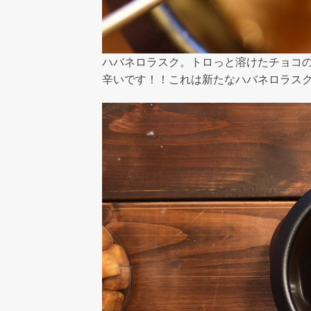
ハバネロラスク。トロっと溶けたチョコ
辛いです！！これは新たなハバネロラス
動
画
プ
レ
ー
ヤ
ー