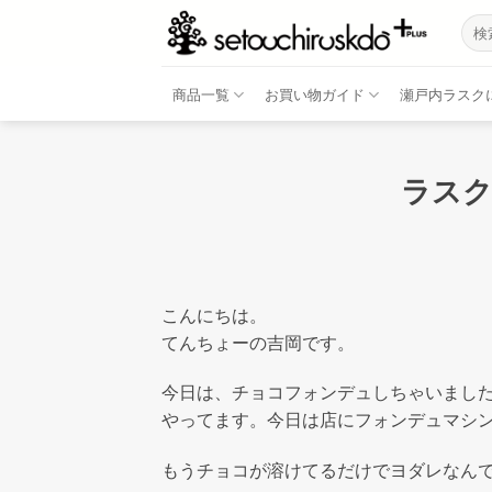
Skip
検
to
索
結
content
果:
商品一覧
お買い物ガイド
瀬戸内ラスク
ラス
こんにちは。
てんちょーの吉岡です。
今日は、チョコフォンデュしちゃいまし
やってます。今日は店にフォンデュマシ
もうチョコが溶けてるだけでヨダレなん