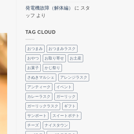
発電機故障（解体編）
に
スタ
ッフ
より
TAG CLOUD
おつまみ
おつまみラスク
おやつ
お取り寄せ
お土産
お菓子
かじ祭り
さぬきマルシェ
アレンジラスク
アンティーク
イベント
カレーラスク
ガーリック
ガーリックラスク
ギフト
サンポート
スイートポテト
チーズ
ナイスタウン