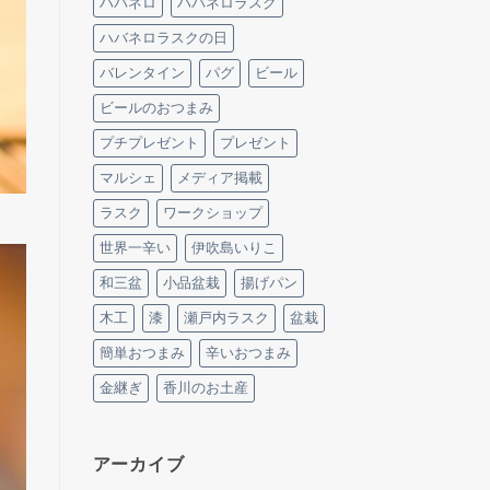
ハバネロ
ハバネロラスク
ハバネロラスクの日
バレンタイン
パグ
ビール
ビールのおつまみ
プチプレゼント
プレゼント
マルシェ
メディア掲載
ラスク
ワークショップ
世界一辛い
伊吹島いりこ
和三盆
小品盆栽
揚げパン
木工
漆
瀬戸内ラスク
盆栽
簡単おつまみ
辛いおつまみ
金継ぎ
香川のお土産
アーカイブ