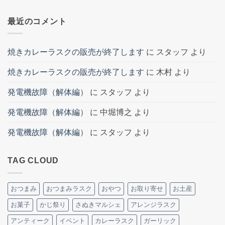
最近のコメント
焼きカレーラスクの販売が終了します
に
スタッフ
より
焼きカレーラスクの販売が終了します
に
木村
より
発電機故障（解体編）
に
スタッフ
より
発電機故障（解体編）
に
中堀博之
より
発電機故障（解体編）
に
スタッフ
より
TAG CLOUD
おつまみ
おつまみラスク
おやつ
お取り寄せ
お土産
お菓子
かじ祭り
さぬきマルシェ
アレンジラスク
アンティーク
イベント
カレーラスク
ガーリック