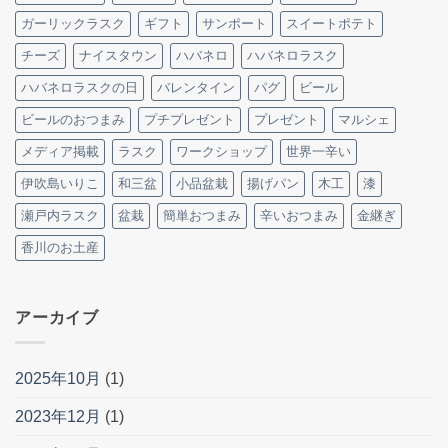
ガーリックラスク
ギフト
サンポート
スイートポテト
チーズ
ナイスタウン
ハバネロ
ハバネロラスク
ハバネロラスクの日
バレンタイン
パグ
ビール
ビールのおつまみ
プチプレゼント
プレゼント
マルシェ
メディア掲載
ラスク
ワークショップ
世界一辛い
伊吹島いりこ
和三盆
小品盆栽
揚げパン
木工
漆
瀬戸内ラスク
盆栽
簡単おつまみ
辛いおつまみ
金継ぎ
香川のお土産
アーカイブ
2025年10月
(1)
2023年12月
(1)