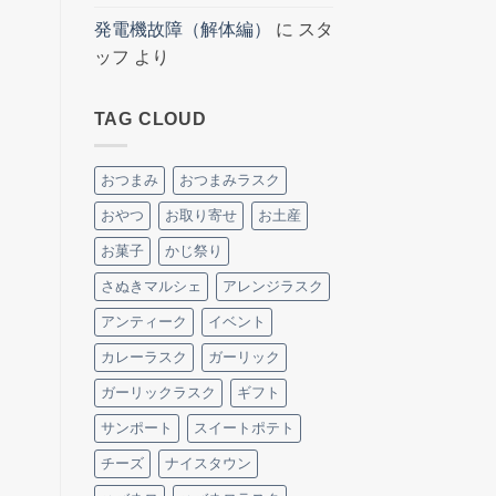
発電機故障（解体編）
に
スタ
ッフ
より
TAG CLOUD
おつまみ
おつまみラスク
おやつ
お取り寄せ
お土産
お菓子
かじ祭り
さぬきマルシェ
アレンジラスク
アンティーク
イベント
カレーラスク
ガーリック
ガーリックラスク
ギフト
サンポート
スイートポテト
チーズ
ナイスタウン