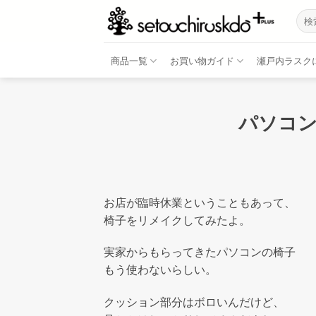
Skip
検
to
索
結
content
果:
商品一覧
お買い物ガイド
瀬戸内ラスク
パソコ
お店が臨時休業ということもあって、
椅子をリメイクしてみたよ。
実家からもらってきたパソコンの椅子
もう使わないらしい。
クッション部分はボロいんだけど、