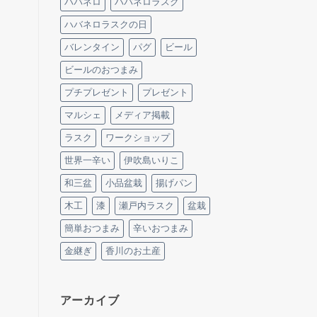
ハバネロ
ハバネロラスク
ハバネロラスクの日
バレンタイン
パグ
ビール
ビールのおつまみ
プチプレゼント
プレゼント
マルシェ
メディア掲載
ラスク
ワークショップ
世界一辛い
伊吹島いりこ
和三盆
小品盆栽
揚げパン
木工
漆
瀬戸内ラスク
盆栽
簡単おつまみ
辛いおつまみ
金継ぎ
香川のお土産
アーカイブ