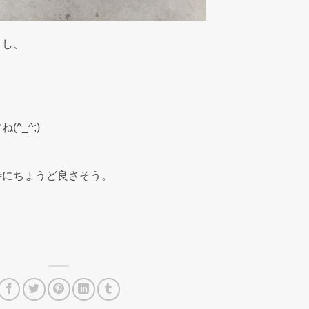
とし、
^_^;)
時にちょうど良さそう。
！
。