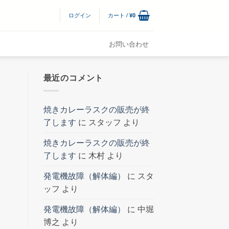
ログイン
カート /
¥
0
お問い合わせ
最近のコメント
焼きカレーラスクの販売が終
了します
に
スタッフ
より
焼きカレーラスクの販売が終
了します
に
木村
より
発電機故障（解体編）
に
スタ
ッフ
より
発電機故障（解体編）
に
中堀
博之
より