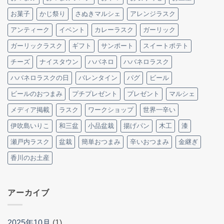
お菓子
かじ祭り
さぬきマルシェ
アレンジラスク
アンティーク
イベント
カレーラスク
ガーリック
ガーリックラスク
ギフト
サンポート
スイートポテト
チーズ
ナイスタウン
ハバネロ
ハバネロラスク
ハバネロラスクの日
バレンタイン
パグ
ビール
ビールのおつまみ
プチプレゼント
プレゼント
マルシェ
メディア掲載
ラスク
ワークショップ
世界一辛い
伊吹島いりこ
和三盆
小品盆栽
揚げパン
木工
漆
瀬戸内ラスク
盆栽
簡単おつまみ
辛いおつまみ
金継ぎ
香川のお土産
アーカイブ
2025年10月
(1)