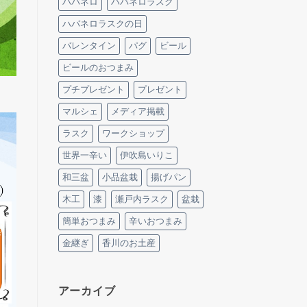
ハバネロ
ハバネロラスク
ハバネロラスクの日
バレンタイン
パグ
ビール
ビールのおつまみ
プチプレゼント
プレゼント
マルシェ
メディア掲載
ラスク
ワークショップ
世界一辛い
伊吹島いりこ
和三盆
小品盆栽
揚げパン
木工
漆
瀬戸内ラスク
盆栽
簡単おつまみ
辛いおつまみ
金継ぎ
香川のお土産
アーカイブ