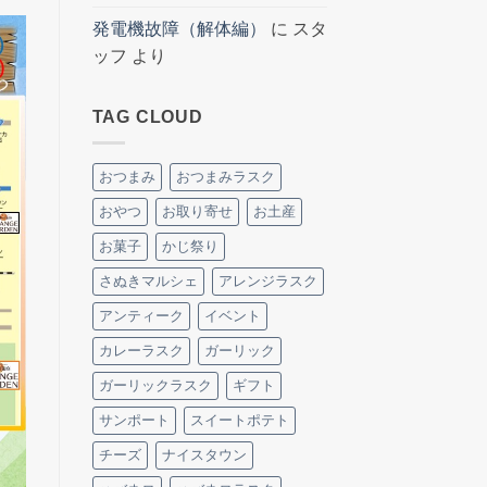
発電機故障（解体編）
に
スタ
ッフ
より
TAG CLOUD
おつまみ
おつまみラスク
おやつ
お取り寄せ
お土産
お菓子
かじ祭り
さぬきマルシェ
アレンジラスク
アンティーク
イベント
カレーラスク
ガーリック
ガーリックラスク
ギフト
サンポート
スイートポテト
チーズ
ナイスタウン