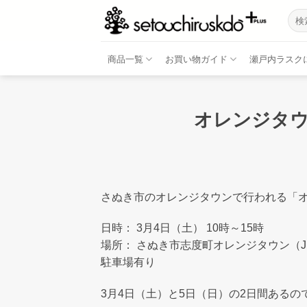
Skip
検
to
索
結
content
果:
商品一覧
お買い物ガイド
瀬戸内ラスク
オレンジタ
さぬき市のオレンジタウンで行われる「
日時： 3月4日（土） 10時～15時
場所： さぬき市志度町オレンジタウン（
駐車場有り
3月4日（土）と5日（日）の2日間ある