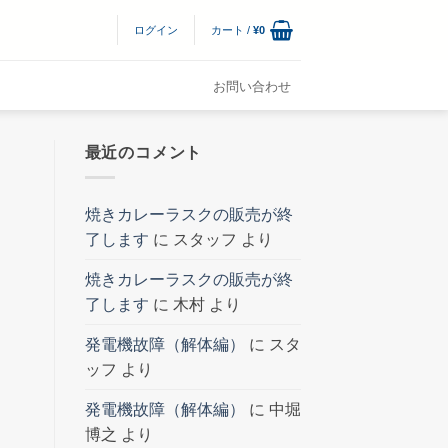
ログイン
カート /
¥
0
お問い合わせ
最近のコメント
焼きカレーラスクの販売が終
了します
に
スタッフ
より
焼きカレーラスクの販売が終
了します
に
木村
より
発電機故障（解体編）
に
スタ
ッフ
より
発電機故障（解体編）
に
中堀
博之
より