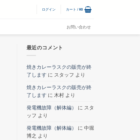
ログイン
カート /
¥
0
お問い合わせ
最近のコメント
焼きカレーラスクの販売が終
了します
に
スタッフ
より
焼きカレーラスクの販売が終
了します
に
木村
より
発電機故障（解体編）
に
スタ
ッフ
より
発電機故障（解体編）
に
中堀
博之
より