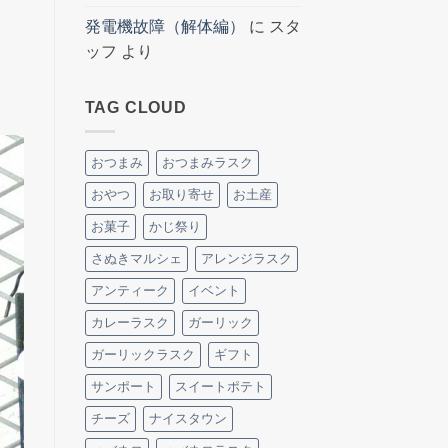
発電機故障（解体編）
に
スタ
ッフ
より
TAG CLOUD
おつまみ
おつまみラスク
おやつ
お取り寄せ
お土産
お菓子
かじ祭り
さぬきマルシェ
アレンジラスク
アンティーク
イベント
カレーラスク
ガーリック
ガーリックラスク
ギフト
サンポート
スイートポテト
チーズ
ナイスタウン