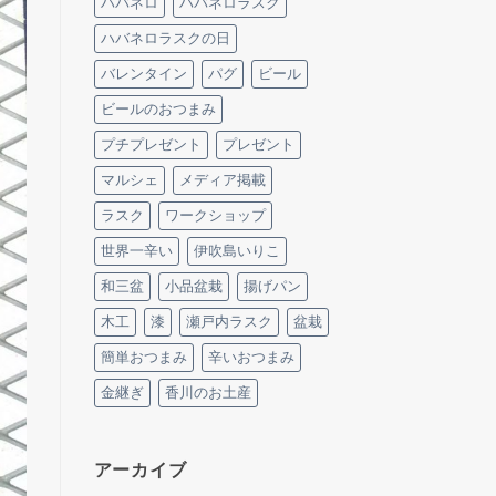
ハバネロ
ハバネロラスク
ハバネロラスクの日
バレンタイン
パグ
ビール
ビールのおつまみ
プチプレゼント
プレゼント
マルシェ
メディア掲載
ラスク
ワークショップ
世界一辛い
伊吹島いりこ
和三盆
小品盆栽
揚げパン
木工
漆
瀬戸内ラスク
盆栽
簡単おつまみ
辛いおつまみ
金継ぎ
香川のお土産
アーカイブ