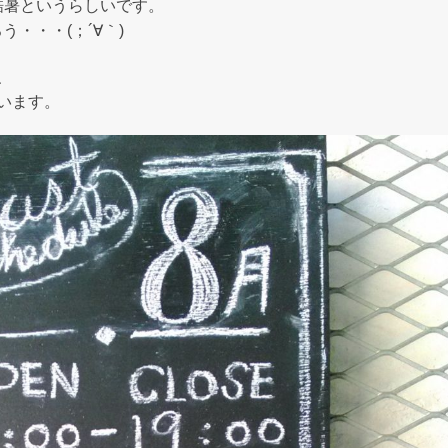
酷暑というらしいです。
・・・(；´∀｀)
、
います。