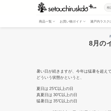
Skip
検
to
索
結
content
果:
商品一覧
お買い物ガイド
瀬戸内ラスク
8月の
暑い日が続きますが、今年は猛暑を超え
どういう状態かというと、
夏日は 25℃以上の日
真夏日は 30℃以上の日
猛暑日は 35℃以上の日