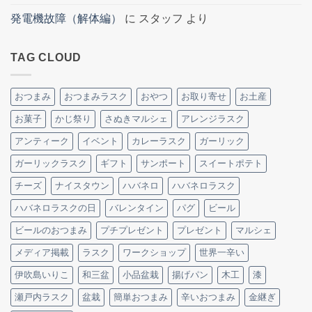
発電機故障（解体編）
に
スタッフ
より
TAG CLOUD
おつまみ
おつまみラスク
おやつ
お取り寄せ
お土産
お菓子
かじ祭り
さぬきマルシェ
アレンジラスク
アンティーク
イベント
カレーラスク
ガーリック
ガーリックラスク
ギフト
サンポート
スイートポテト
チーズ
ナイスタウン
ハバネロ
ハバネロラスク
ハバネロラスクの日
バレンタイン
パグ
ビール
ビールのおつまみ
プチプレゼント
プレゼント
マルシェ
メディア掲載
ラスク
ワークショップ
世界一辛い
伊吹島いりこ
和三盆
小品盆栽
揚げパン
木工
漆
瀬戸内ラスク
盆栽
簡単おつまみ
辛いおつまみ
金継ぎ