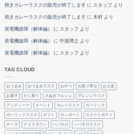
焼きカレーラスクの販売が終了します
に
スタッフ
より
焼きカレーラスクの販売が終了します
に
木村
より
発電機故障（解体編）
に
スタッフ
より
発電機故障（解体編）
に
中堀博之
より
発電機故障（解体編）
に
スタッフ
より
TAG CLOUD
おつまみ
おつまみラスク
おやつ
お取り寄せ
お土産
お菓子
かじ祭り
さぬきマルシェ
アレンジラスク
アンティーク
イベント
カレーラスク
ガーリック
ガーリックラスク
ギフト
サンポート
スイートポテト
チーズ
ナイスタウン
ハバネロ
ハバネロラスク
ハバネロラスクの日
バレンタイン
パグ
ビール