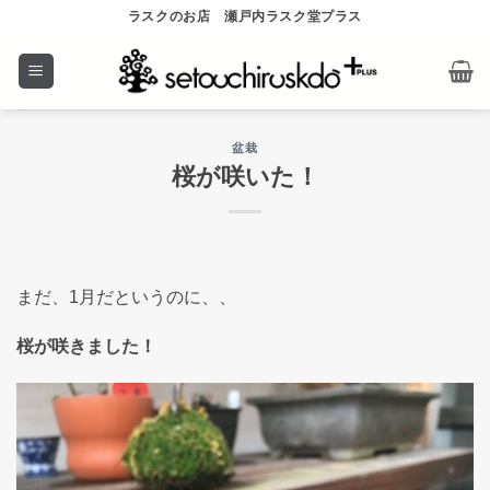
Skip
ラスクのお店 瀬戸内ラスク堂プラス
to
content
盆栽
桜が咲いた！
まだ、1月だというのに、、
桜が咲きました！